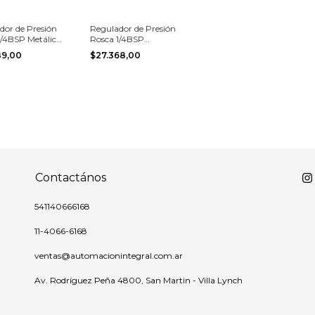
dor de Presión
Regulador de Presión
1/4BSP Metálico
Rosca 1/4BSP
ómetro 0-10bar
Económico
89,00
$27.368,00
C/Manómetro 0-10bar
Contactános
541140666168
11-4066-6168
ventas@automacionintegral.com.ar
Av. Rodríguez Peña 4800, San Martin - Villa Lynch