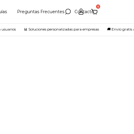
0
uías
Preguntas Frecuentes
Contacto
usuarios
📊 Soluciones personalizadas para empresas
🚚 Envío gratis a