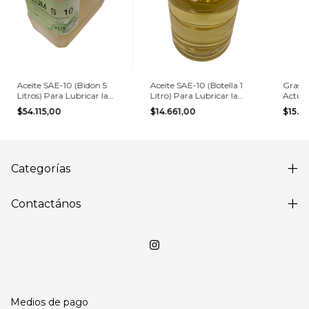
Aceite SAE-10 (Bidon 5
Aceite SAE-10 (Botella 1
Grasa 
Litros) Para Lubricar la
Litro) Para Lubricar la
Actua
Linea Neumática
Linea Neumática
(Marca
$54.115,00
$14.661,00
$15.2
Categorías
Contactános
Medios de pago